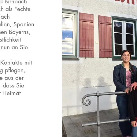
ad Birnbach
h als "echte
Nach
lien, Spanien
nen Bayerns,
tlichkeit
 nun an Sie
 Kontakte mit
g pflegen,
te aus der
, dass Sie
r Heimat