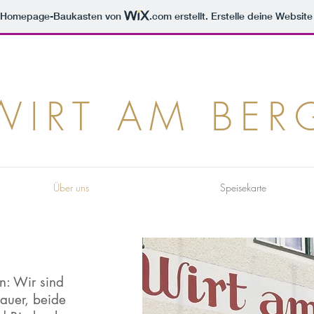
m Homepage-Baukasten von
.com
erstellt. Erstelle deine Websit
WIRT AM BER
Über uns
Speisekarte
en: Wir sind
uer, beide